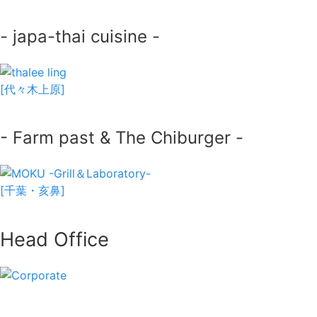
- japa-thai cuisine -
[代々木上原]
- Farm past & The Chiburger -
[千葉・亥鼻]
Head Office