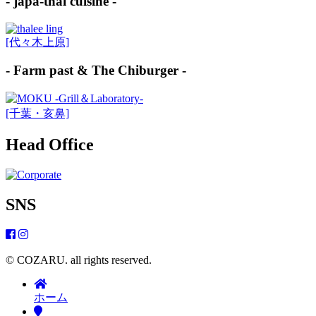
- japa-thai cuisine -
[代々木上原]
- Farm past & The Chiburger -
[千葉・亥鼻]
Head Office
SNS
© COZARU. all rights reserved.
ホーム